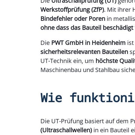
Die
Ultraschallprüfung (UT)
gehört
Werkstoffprüfung (ZfP)
. Mit ihrer
Bindefehler oder Poren
in metalli
ohne dass das Bauteil beschädigt
Die
PWT GmbH in Heidenheim
ist
sicherheitsrelevanten Bauteilen
sp
UT-Technik ein, um
höchste Quali
Maschinenbau und Stahlbau sicher
Wie funktioni
Die UT-Prüfung basiert auf dem P
(Ultraschallwellen)
in ein Bauteil 