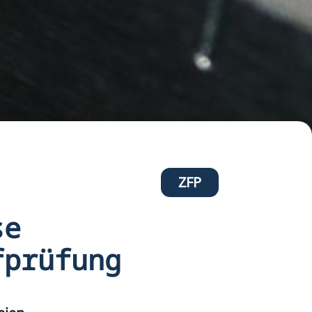
ZFP
se
fprüfung