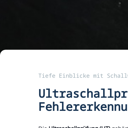
Tiefe Einblicke mit Schall
Ultraschallpr
Fehlererkennu