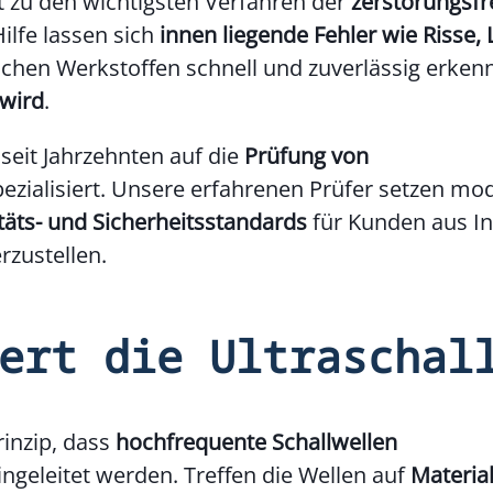
 zu den wichtigsten Verfahren der
zerstörungsfr
 Hilfe lassen sich
innen liegende Fehler
wie Risse, 
schen Werkstoffen schnell und zuverlässig erken
 wird
.
 seit Jahrzehnten auf die
Prüfung von
ezialisiert. Unsere erfahrenen Prüfer setzen mo
täts- und Sicherheitsstandards
für Kunden aus In
zustellen.
ert die Ultraschal
rinzip, dass
hochfrequente Schallwellen
eingeleitet werden. Treffen die Wellen auf
Material