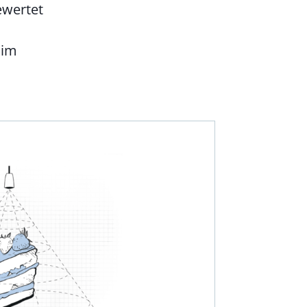
ewertet
f im