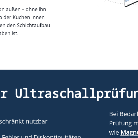
on außen – ohne ihn
b der Kuchen innen
nnen den Schichtaufbau
ben ist.
er Ultraschallprüfu
Bei Bedar
eschränkt nutzbar
Prüfung m
wie
Magne
r Fehler und Diskontinuitäten