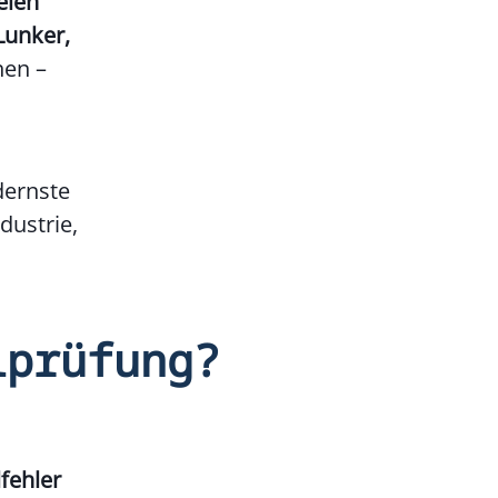
eien
Lunker,
nen –
dernste
dustrie,
lprüfung?
fehler